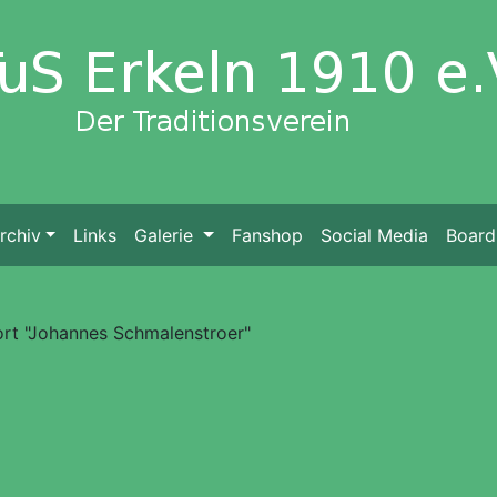
rchiv
Links
Galerie
Fanshop
Social Media
Board
ort "Johannes Schmalenstroer"