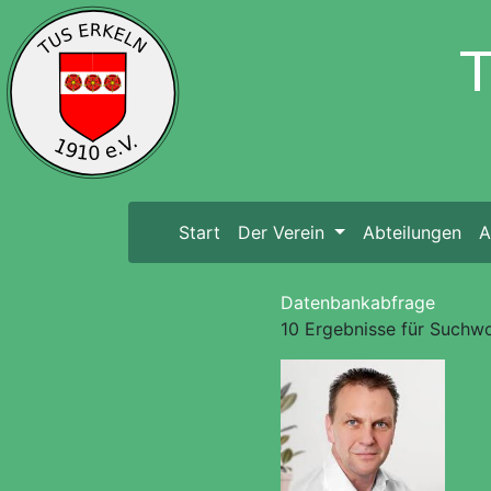
Start
(current)
Der Verein
Abteilungen
A
Datenbankabfrage
10 Ergebnisse für Suchw