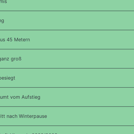
mis
ng
aus 45 Metern
ganz groß
besiegt
äumt vom Aufstieg
itt nach Winterpause