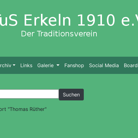
rchiv
Links
Galerie
Fanshop
Social Media
Board
ort "Thomas Rüther"