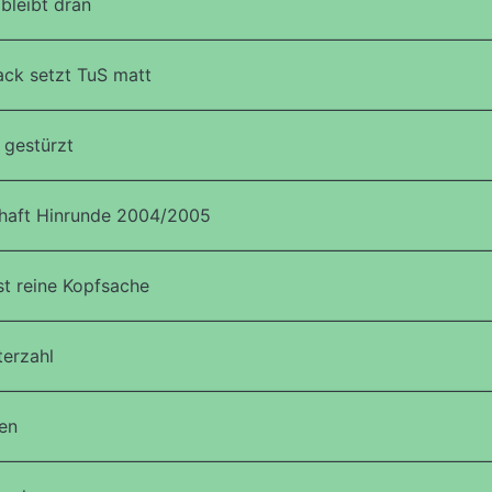
leibt dran
ack setzt TuS matt
 gestürzt
haft Hinrunde 2004/2005
t reine Kopfsache
terzahl
en