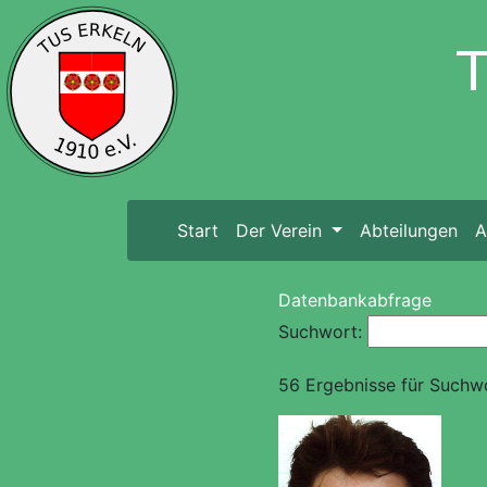
Start
(current)
Der Verein
Abteilungen
A
Datenbankabfrage
Suchwort:
56 Ergebnisse für Suchw