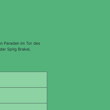
en Paraden im Tor des
 der SpVg Brakel,