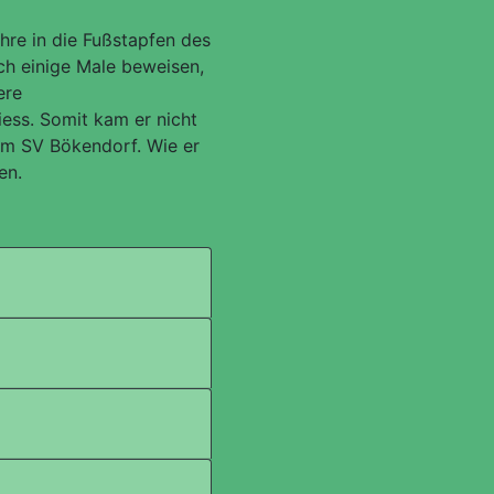
ahre in die Fußstapfen des
ch einige Male beweisen,
ere
iess. Somit kam er nicht
eim SV Bökendorf. Wie er
en.