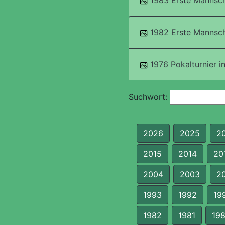
1983 Erste Mannsch
1982 Erste Mannsch
1976 Pokalturnier in
Suchwort:
2026
2025
2
2015
2014
20
2004
2003
2
1993
1992
19
1982
1981
19