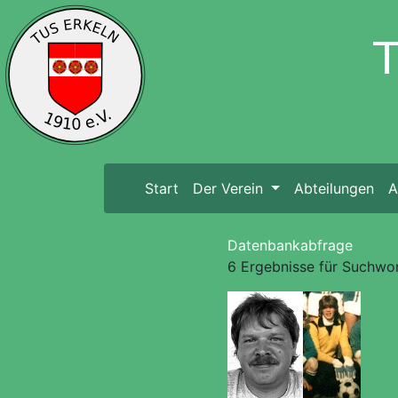
Start
(current)
Der Verein
Abteilungen
A
Datenbankabfrage
6 Ergebnisse für Suchwor