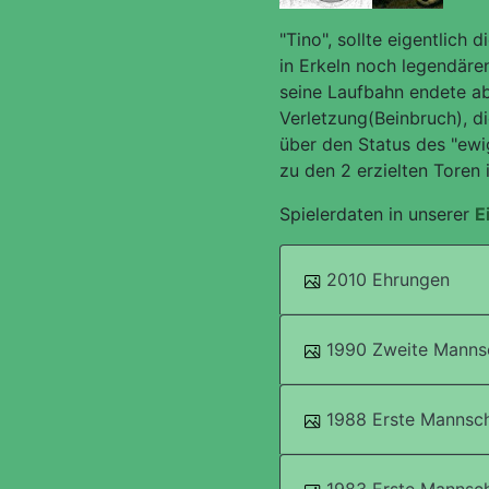
"Tino", sollte eigentlich
in Erkeln noch legendäre
seine Laufbahn endete ab
Verletzung(Beinbruch), di
über den Status des "ewi
zu den 2 erzielten Toren
Spielerdaten in unserer
E
2010 Ehrungen
1990 Zweite Mannsc
1988 Erste Mannsch