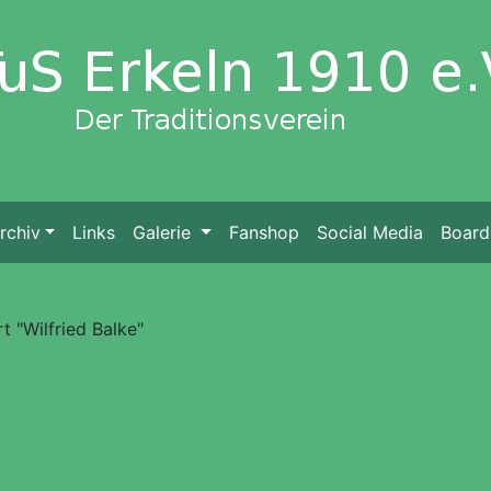
rchiv
Links
Galerie
Fanshop
Social Media
Board
t "Wilfried Balke"