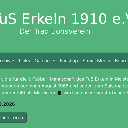
rchiv
Links
Galerie
Fanshop
Social Media
Board
r, die für die
1. Fußball-Mannschaft
des TuS Erkeln
in Meist
eichnungen beginnen August 1968 und enden zum Saisonab
Seniorenfußball. Mit einem
wird an unsere verstorbenen Fu
8.2026
 nach Toren