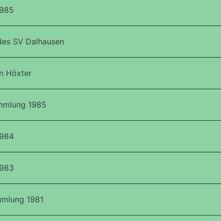
1985
 des SV Dalhausen
in Höxter
mmlung 1985
1984
1983
mmlung 1981