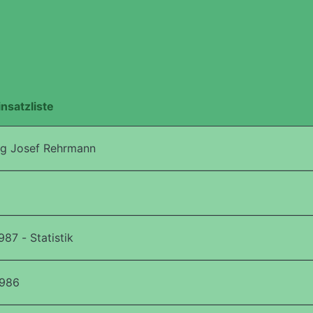
insatzliste
ag Josef Rehrmann
87 - Statistik
1986