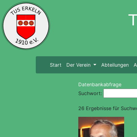
Start
(current)
Der Verein
Abteilungen
A
Datenbankabfrage
Suchwort:
26 Ergebnisse für Suchw