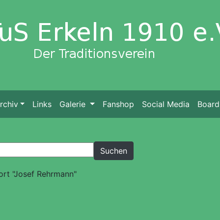
rchiv
Links
Galerie
Fanshop
Social Media
Board
ort "Josef Rehrmann"