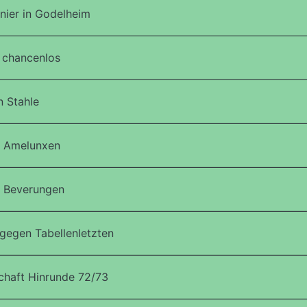
nier in Godelheim
 chancenlos
 Stahle
n Amelunxen
n Beverungen
gegen Tabellenletzten
haft Hinrunde 72/73