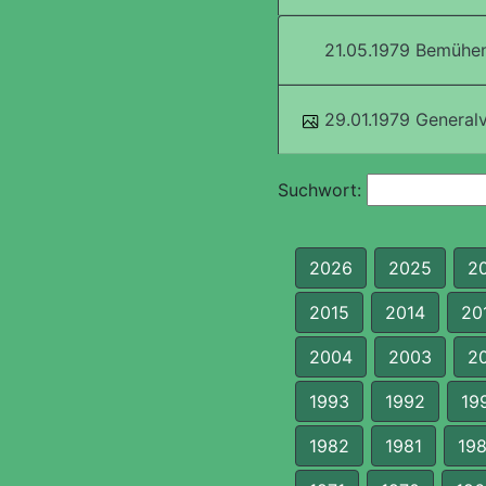
21.05.1979 Bemühe
29.01.1979 General
Suchwort:
2026
2025
2
2015
2014
20
2004
2003
2
1993
1992
19
1982
1981
19