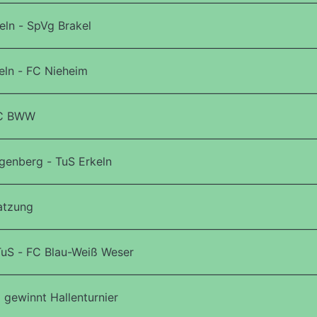
ln - SpVg Brakel
eln - FC Nieheim
FC BWW
genberg - TuS Erkeln
atzung
TuS - FC Blau-Weiß Weser
 gewinnt Hallenturnier