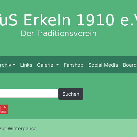
rchiv
Links
Galerie
Fanshop
Social Media
Board
zur Winterpause