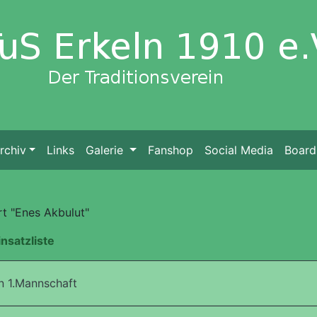
rchiv
Links
Galerie
Fanshop
Social Media
Board
t "Enes Akbulut"
insatzliste
 1.Mannschaft