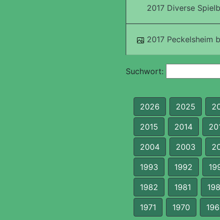
2017 Diverse Spielb
2017 Peckelsheim bl
Suchwort:
2026
2025
2
2015
2014
20
2004
2003
2
1993
1992
19
1982
1981
19
1971
1970
196